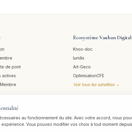
e
Écosystème Vauban Digital
ion
Knox-doc
membre
Iuridis
ête de pont
Art-Geco
 actives
OptimisationCFE
u Membre
Voir tous les satellites →
entialité
nécessaires au fonctionnement du site. Avec votre accord, nous pou
re expérience. Vous pouvez modifier vos choix à tout moment depuis