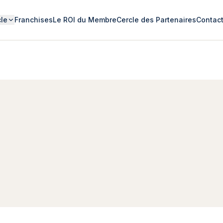
cle
Franchises
Le ROI du Membre
Cercle des Partenaires
Contac