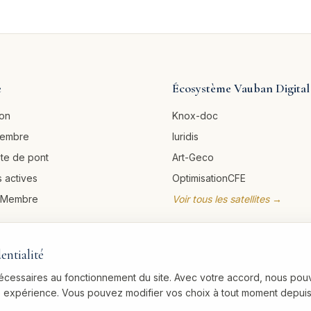
e
Écosystème Vauban Digital
ion
Knox-doc
membre
Iuridis
ête de pont
Art-Geco
 actives
OptimisationCFE
u Membre
Voir tous les satellites →
entialité
nécessaires au fonctionnement du site. Avec votre accord, nous pou
re expérience. Vous pouvez modifier vos choix à tout moment depuis