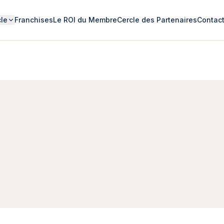
cle
Franchises
Le ROI du Membre
Cercle des Partenaires
Contac