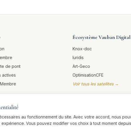
e
Écosystème Vauban Digital
ion
Knox-doc
membre
Iuridis
ête de pont
Art-Geco
 actives
OptimisationCFE
u Membre
Voir tous les satellites →
entialité
nécessaires au fonctionnement du site. Avec votre accord, nous pou
re expérience. Vous pouvez modifier vos choix à tout moment depuis