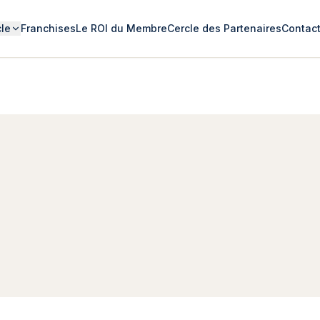
cle
Franchises
Le ROI du Membre
Cercle des Partenaires
Contac