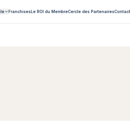
cle
Franchises
Le ROI du Membre
Cercle des Partenaires
Contac