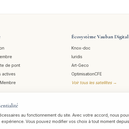
e
Écosystème Vauban Digital
ion
Knox-doc
membre
Iuridis
ête de pont
Art-Geco
 actives
OptimisationCFE
u Membre
Voir tous les satellites →
entialité
nécessaires au fonctionnement du site. Avec votre accord, nous pou
re expérience. Vous pouvez modifier vos choix à tout moment depuis