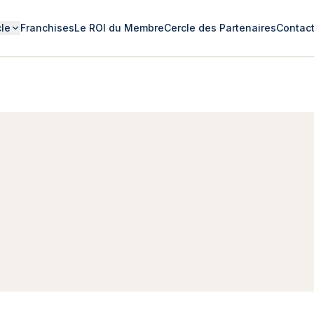
cle
Franchises
Le ROI du Membre
Cercle des Partenaires
Contac