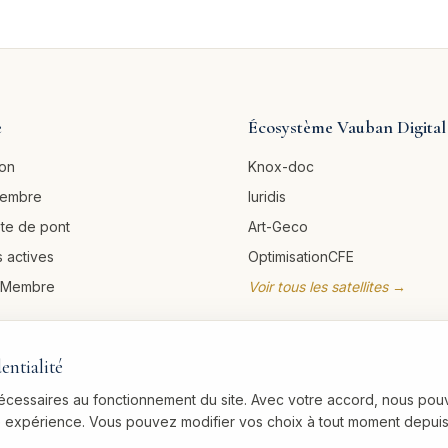
e
Écosystème Vauban Digital
ion
Knox-doc
membre
Iuridis
ête de pont
Art-Geco
 actives
OptimisationCFE
u Membre
Voir tous les satellites →
entialité
nécessaires au fonctionnement du site. Avec votre accord, nous pou
re expérience. Vous pouvez modifier vos choix à tout moment depuis