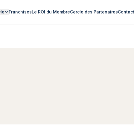
cle
Franchises
Le ROI du Membre
Cercle des Partenaires
Contac