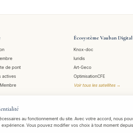
e
Écosystème Vauban Digital
ion
Knox-doc
membre
Iuridis
ête de pont
Art-Geco
 actives
OptimisationCFE
u Membre
Voir tous les satellites →
entialité
nécessaires au fonctionnement du site. Avec votre accord, nous pou
re expérience. Vous pouvez modifier vos choix à tout moment depuis